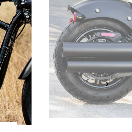
無駄を削ぎ落と