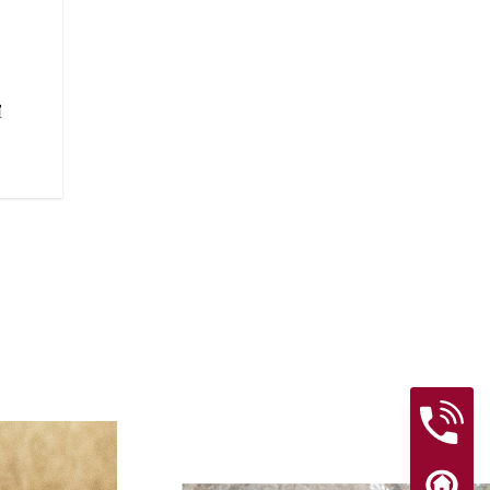
切り詰めたフェンダーや露出し
で仕上げた溶接鋼管フレームが
ンを実現しています。このスタ
と間違いありません。
揮