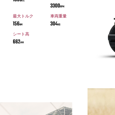
CC
3300
RPM
最大トルク
車両重量
156
304
NM
KG
シート高
662
MM