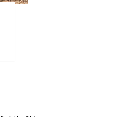
ライダーを重視
さらに、すべてのChief Dark
ン、USB充電ポート、ライドモー
Metzeler® Cruisetec
は利便性、安全性、パフォーマ
ーに快適なライディングを約束