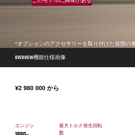
このモデルに興味がある
*オプションのアクセサリーを取り付けた状態の
OVERVIEW
機能
仕様
画像
¥2 980 000
から
エンジン
最大トルク発生回転
1890
数